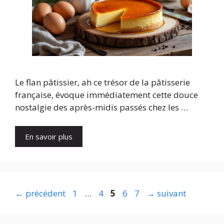
Le flan pâtissier, ah ce trésor de la pâtisserie
française, évoque immédiatement cette douce
nostalgie des après-midis passés chez les …
En savoir plus
Page
Page
Page
Page
Page
←
précédent
1
…
4
5
6
7
→
suivant