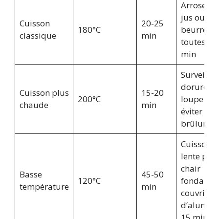
Arroser le
jus ou le
Cuisson
20-25
180°C
beurre
classique
min
toutes les
min
Surveiller
dorure à 
Cuisson plus
15-20
200°C
loupe po
chaude
min
éviter la
brûlure !
Cuisson
lente pou
chair
Basse
45-50
120°C
fondante,
température
min
couvrir
d’alumin
15 min