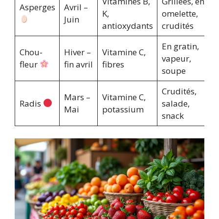
Vitamines B,
Grillées, en
Asperges
Avril –
K,
omelette,
Juin
antioxydants
crudités
En gratin,
Chou-
Hiver –
Vitamine C,
vapeur,
fleur
fin avril
fibres
soupe
Crudités,
Mars –
Vitamine C,
Radis
salade,
Mai
potassium
snack