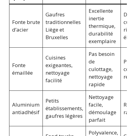
Excellente
Gaufres
Dema
inertie
Fonte brute
traditionnelles
culo
thermique,
d’acier
Liège et
rigou
durabilité
Bruxelles
élevé
exemplaire
Pas besoin
Cuisines
de
Plus 
Fonte
exigeantes,
culottage,
coût
émaillée
nettoyage
nettoyage
remp
facilité
rapide
Nettoyage
Petits
Aluminium
facile,
Revê
établissements,
antiadhésif
démoulage
rapi
gaufres légères
parfait
Polyvalence,