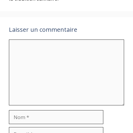
Laisser un commentaire
Commentaire
Nom
E-