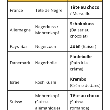
Tête au choco
France
Tête de Nègre
/ Merveille
Schokokuss
Negerkuss /
Allemagne
(Baiser au
Mohrenkopf
chocolat)
Pays-Bas
Negerzoen
Zoen
(Baiser)
Flødebolle
Danemark
Negerbolle
(Pain à la
crème)
Krembo
Israël
Rosh Kushi
(Crème dedans)
Mohrenkopf
Tête au choco
Suisse
(Suisse
(Suisse
alémanique)
romande)