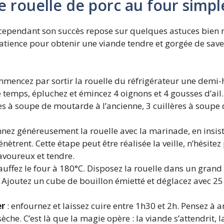
rouelle de porc au four simpl
, cependant son succès repose sur quelques astuces bien r
 patience pour obtenir une viande tendre et gorgée de save
mmencez par sortir la rouelle du réfrigérateur une demi-h
temps, épluchez et émincez 4 oignons et 4 gousses d’ail
à soupe de moutarde à l’ancienne, 3 cuillères à soupe d’h
nez généreusement la rouelle avec la marinade, en insist
trent. Cette étape peut être réalisée la veille, n’hésitez
savoureux et tendre.
auffez le four à 180°C. Disposez la rouelle dans un grand p
r. Ajoutez un cube de bouillon émietté et déglacez avec 2
er
: enfournez et laissez cuire entre 1h30 et 2h. Pensez à 
sèche. C’est là que la magie opère : la viande s’attendrit,