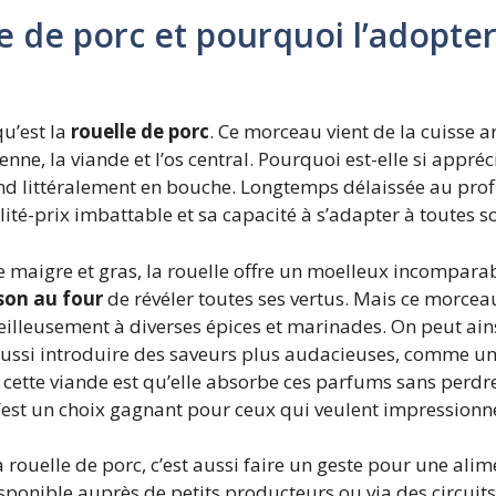
le de porc et pourquoi l’adopte
u’est la
rouelle de porc
. Ce morceau vient de la cuisse a
, la viande et l’os central. Pourquoi est-elle si appréciée
fond littéralement en bouche. Longtemps délaissée au prof
ité-prix imbattable et sa capacité à s’adapter à toutes s
 maigre et gras, la rouelle offre un moelleux incomparabl
son au four
de révéler toutes ses vertus. Mais ce morcea
eilleusement à diverses épices et marinades. On peut ain
 aussi introduire des saveurs plus audacieuses, comme
cette viande est qu’elle absorbe ces parfums sans perdre s
, c’est un choix gagnant pour ceux qui veulent impression
rouelle de porc, c’est aussi faire un geste pour une ali
sponible auprès de petits producteurs ou via des circuits c