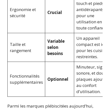
touch et pieds
Ergonomie et
antidérapants
Crucial
sécurité
pour une
utilisation en
toute confiance.
Un appareil
Variable
Taille et
compact est idéa
selon
rangement
pour les cuisines
besoins
restreintes.
Minuteur, signal
sonore, et doubl
Fonctionnalités
Optionnel
plaques ajoutent
supplémentaires
au confort
d’utilisation.
Parmi les marques plébiscitées aujourd’hui,